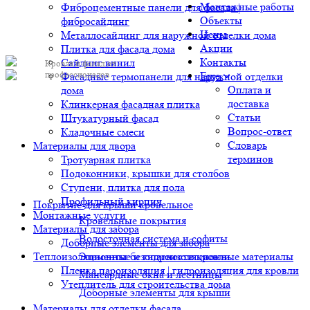
Монтажные работы
Фиброцементные панели для фасада |
Объекты
фибросайдинг
Цены
Металлосайдинг для наружной отделки дома
Акции
Плитка для фасада дома
Контакты
Сайдинг винил
Кровля и фасад от
профессионалов
Еще
Фасадные термопанели для наружной отделки
Оплата и
дома
доставка
Клинкерная фасадная плитка
Статьи
Штукатурный фасад
Вопрос-ответ
Кладочные смеси
Словарь
Материалы для двора
терминов
Тротуарная плитка
Подоконники, крышки для столбов
Ступени, плитка для пола
Профильный кирпич
Покрытие для крыши кровельное
Монтажные услуги
Кровельные покрытия
Материалы для забора
Водосточная система и софиты
Доборные элементы для забора
Теплоизоляционные и гидроизоляционные материалы
Элементы безопасности кровли
Пленка пароизоляция | гидроизоляция для кровли
Мансардные окна и лестницы
Утеплитель для строительства дома
Доборные элементы для крыши
Материалы для отделки фасада