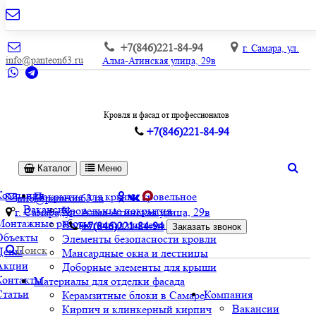
+7(846)221-84-94
г. Самара, ул.
info@panteon63.ru
Алма-Атинская улица, 29в
Кровля и фасад от профессионалов
+7(846)221-84-94
Каталог
Меню
Компания
Покрытие для крыши кровельное
info@panteon63.ru
Вакансии
Кровельные покрытия
г. Самара, ул. Алма-Атинская улица, 29в
Монтажные работы
Водосточная система и софиты
+7(846)221-84-94
Заказать звонок
Объекты
Элементы безопасности кровли
Поиск
Цены
Мансардные окна и лестницы
Акции
Доборные элементы для крыши
Контакты
Материалы для отделки фасада
Статьи
Компания
Керамзитные блоки в Самаре
Вакансии
Кирпич и клинкерный кирпич