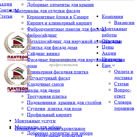
Акции
Доборные элементы для крыши
Контакты
Материалы для отделки фасада
Статьи
Компания
Керамзитные блоки в Самаре
Вакансии
Кирпич и клинкерный кирпич
Монтажные
Фиброцементные панели для фасада |
работы
фибросайдинг
Объекты
Металлосайдинг для наружной отделки дома
Цены
Плитка для фасада дома
Акции
Сайдинг винил
Контакты
Фасадные термопанели для наружной отделки
Кровля и фасад от
профессионалов
Еще
дома
Оплата и
Клинкерная фасадная плитка
доставка
Штукатурный фасад
Статьи
Кладочные смеси
Вопрос-
Материалы для двора
ответ
Тротуарная плитка
Словарь
Подоконники, крышки для столбов
терминов
Ступени, плитка для пола
Профильный кирпич
Монтажные услуги
Материалы для забора
Покрытие для крыши кровельное
Доборные элементы для забора
Кровельные покрытия