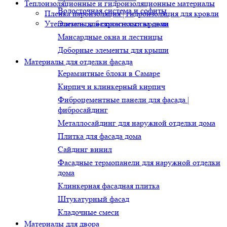
Теплоизоляционные и гидроизоляционные материалы
Водосточная система и софиты
Пленка пароизоляция | гидроизоляция для кровли
Утеплитель для строительства дома
Элементы безопасности кровли
Мансардные окна и лестницы
Доборные элементы для крыши
Материалы для отделки фасада
Керамзитные блоки в Самаре
Кирпич и клинкерный кирпич
Фиброцементные панели для фасада |
фибросайдинг
Металлосайдинг для наружной отделки дома
Плитка для фасада дома
Сайдинг винил
Фасадные термопанели для наружной отделки
дома
Клинкерная фасадная плитка
Штукатурный фасад
Кладочные смеси
Материалы для двора