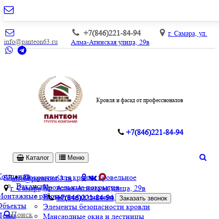
+7(846)221-84-94
г. Самара, ул.
info@panteon63.ru
Алма-Атинская улица, 29в
Кровля и фасад от профессионалов
+7(846)221-84-94
Каталог
Меню
Компания
Покрытие для крыши кровельное
info@panteon63.ru
Вакансии
Кровельные покрытия
г. Самара, ул. Алма-Атинская улица, 29в
Монтажные работы
Водосточная система и софиты
+7(846)221-84-94
Заказать звонок
Объекты
Элементы безопасности кровли
Поиск
Цены
Мансардные окна и лестницы