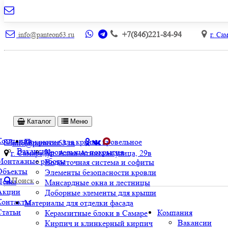
+7(846)221-84-94
info@panteon63.ru
г. Са
Каталог
Меню
Компания
Покрытие для крыши кровельное
info@panteon63.ru
Вакансии
Кровельные покрытия
г. Самара, ул. Алма-Атинская улица, 29в
Монтажные работы
Водосточная система и софиты
Объекты
Элементы безопасности кровли
Поиск
Цены
Мансардные окна и лестницы
Акции
Доборные элементы для крыши
Контакты
Материалы для отделки фасада
Статьи
Компания
Керамзитные блоки в Самаре
Вакансии
Кирпич и клинкерный кирпич