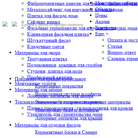
Монтажные работы
Фиброцементные панели для фасада | фибросайдин
Объекты
Металлосайдинг для наружной отделки дома
Цены
Плитка для фасада дома
Акции
Сайдинг винил
Кровля и фасад от профессионалов
Контакты
Фасадные термопанели для наружной отделки дома
Еще
Клинкерная фасадная плитка
Оплата и дост
Штукатурный фасад
Статьи
Кладочные смеси
Вопрос-ответ
Материалы для двора
Словарь терм
Тротуарная плитка
Подоконники, крышки для столбов
Ступени, плитка для пола
Профильный кирпич
Покрытие для крыши кровельное
Монтажные услуги
Кровельные покрытия
Материалы для забора
Водосточная система и софиты
Доборные элементы для забора
Теплоизоляционные и гидроизоляционные материалы
Элементы безопасности кровли
Пленка пароизоляция | гидроизоляция для кровли
Мансардные окна и лестницы
Утеплитель для строительства дома
Доборные элементы для крыши
Материалы для отделки фасада
Керамзитные блоки в Самаре