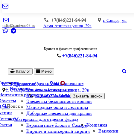
+7(846)221-84-94
г. Самара, ул.
info@panteon63.ru
Алма-Атинская улица, 29в
Кровля и фасад от профессионалов
+7(846)221-84-94
Каталог
Меню
Компания
Покрытие для крыши кровельное
info@panteon63.ru
Вакансии
Кровельные покрытия
г. Самара, ул. Алма-Атинская улица, 29в
Монтажные работы
Водосточная система и софиты
+7(846)221-84-94
Заказать звонок
Объекты
Элементы безопасности кровли
Поиск
Цены
Мансардные окна и лестницы
Акции
Доборные элементы для крыши
Контакты
Материалы для отделки фасада
Статьи
Компания
Керамзитные блоки в Самаре
Вакансии
Кирпич и клинкерный кирпич