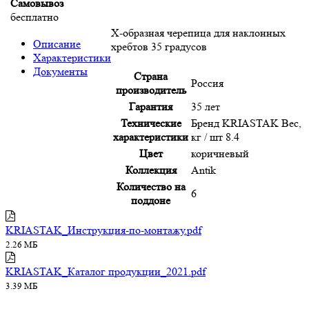
Самовывоз
бесплатно
Х-образная черепица для наклонных
Описание
хребтов 35 градусов
Характеристики
Документы
Страна
Россия
производитель
Гарантия
35 лет
Технические
Бренд KRIASTAK Вес,
характеристики
кг / шт 8.4
Цвет
коричневый
Коллекция
Antik
Количество на
6
поддоне
KRIASTAK_Инструкция-по-монтажу.pdf
2.26 МБ
KRIASTAK_Каталог продукции_2021.pdf
3.39 МБ