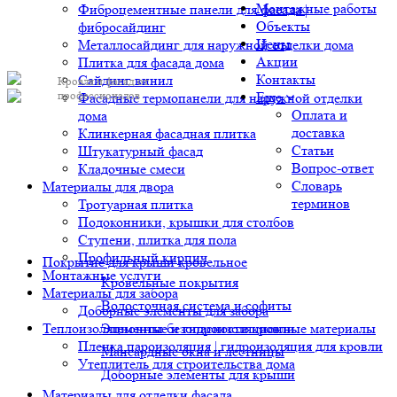
Монтажные работы
Фиброцементные панели для фасада |
Объекты
фибросайдинг
Цены
Металлосайдинг для наружной отделки дома
Акции
Плитка для фасада дома
Контакты
Сайдинг винил
Кровля и фасад от
профессионалов
Еще
Фасадные термопанели для наружной отделки
Оплата и
дома
доставка
Клинкерная фасадная плитка
Статьи
Штукатурный фасад
Вопрос-ответ
Кладочные смеси
Словарь
Материалы для двора
терминов
Тротуарная плитка
Подоконники, крышки для столбов
Ступени, плитка для пола
Профильный кирпич
Покрытие для крыши кровельное
Монтажные услуги
Кровельные покрытия
Материалы для забора
Водосточная система и софиты
Доборные элементы для забора
Теплоизоляционные и гидроизоляционные материалы
Элементы безопасности кровли
Пленка пароизоляция | гидроизоляция для кровли
Мансардные окна и лестницы
Утеплитель для строительства дома
Доборные элементы для крыши
Материалы для отделки фасада