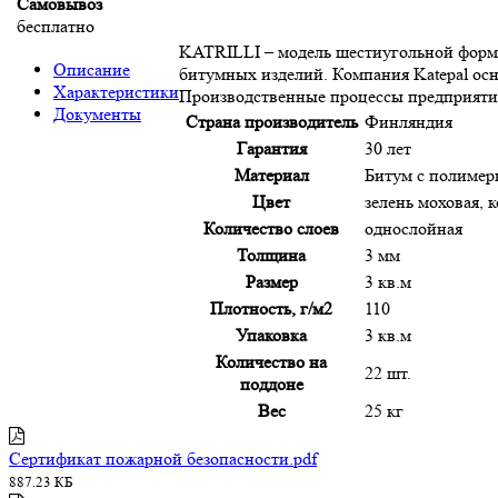
Самовывоз
бесплатно
KATRILLI – модель шестиугольной формы
Описание
битумных изделий. Компания Katepal осно
Характеристики
Производственные процессы предприятия 
Документы
Страна производитель
Финляндия
Гарантия
30 лет
Материал
Битум с полиме
Цвет
зелень моховая, 
Количество слоев
однослойная
Толщина
3 мм
Размер
3 кв.м
Плотность, г/м2
110
Упаковка
3 кв.м
Количество на
22 шт.
поддоне
Вес
25 кг
Сертификат пожарной безопасности.pdf
887.23 КБ