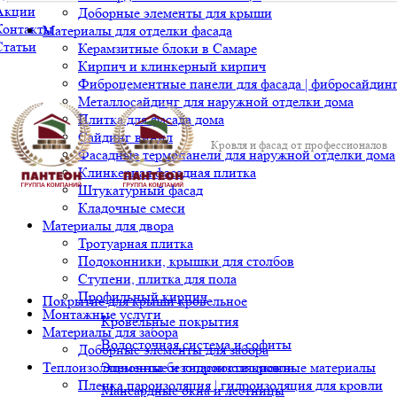
Акции
Доборные элементы для крыши
Контакты
Материалы для отделки фасада
Статьи
Керамзитные блоки в Самаре
Кирпич и клинкерный кирпич
Фиброцементные панели для фасада | фибросайдин
Металлосайдинг для наружной отделки дома
Плитка для фасада дома
Сайдинг винил
Кровля и фасад от профессионалов
Фасадные термопанели для наружной отделки дома
Клинкерная фасадная плитка
Штукатурный фасад
Кладочные смеси
Материалы для двора
Тротуарная плитка
Подоконники, крышки для столбов
Ступени, плитка для пола
Профильный кирпич
Покрытие для крыши кровельное
Монтажные услуги
Кровельные покрытия
Материалы для забора
Водосточная система и софиты
Доборные элементы для забора
Теплоизоляционные и гидроизоляционные материалы
Элементы безопасности кровли
Пленка пароизоляция | гидроизоляция для кровли
Мансардные окна и лестницы