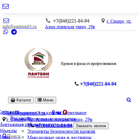
+7(846)221-84-94
г. Самара, ул.
info@panteon63.ru
Алма-Атинская улица, 29в
Кровля и фасад от профессионалов
+7(846)221-84-94
Каталог
Меню
Компания
Покрытие для крыши кровельное
info@panteon63.ru
Вакансии
Кровельные покрытия
г. Самара, ул. Алма-Атинская улица, 29в
Монтажные работы
Водосточная система и софиты
+7(846)221-84-94
Заказать звонок
Объекты
Элементы безопасности кровли
Поиск
Цены
Мансардные окна и лестницы