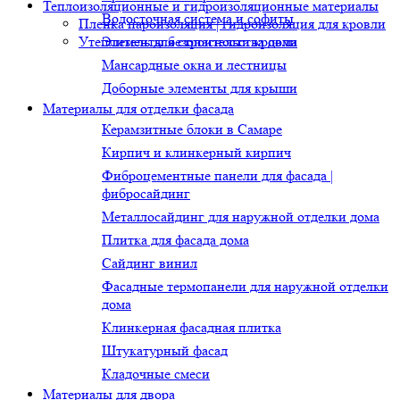
Теплоизоляционные и гидроизоляционные материалы
Водосточная система и софиты
Пленка пароизоляция | гидроизоляция для кровли
Утеплитель для строительства дома
Элементы безопасности кровли
Мансардные окна и лестницы
Доборные элементы для крыши
Материалы для отделки фасада
Керамзитные блоки в Самаре
Кирпич и клинкерный кирпич
Фиброцементные панели для фасада |
фибросайдинг
Металлосайдинг для наружной отделки дома
Плитка для фасада дома
Сайдинг винил
Фасадные термопанели для наружной отделки
дома
Клинкерная фасадная плитка
Штукатурный фасад
Кладочные смеси
Материалы для двора