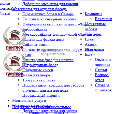
Акции
Доборные элементы для крыши
Контакты
Материалы для отделки фасада
Статьи
Компания
Керамзитные блоки в Самаре
Вакансии
Кирпич и клинкерный кирпич
Монтажные
Фиброцементные панели для фасада |
работы
фибросайдинг
Объекты
Металлосайдинг для наружной отделки дома
Цены
Плитка для фасада дома
Акции
Сайдинг винил
Контакты
Фасадные термопанели для наружной отделки
Кровля и фасад от
профессионалов
Еще
дома
Оплата и
Клинкерная фасадная плитка
доставка
Штукатурный фасад
Статьи
Кладочные смеси
Вопрос-
Материалы для двора
ответ
Тротуарная плитка
Словарь
Подоконники, крышки для столбов
терминов
Ступени, плитка для пола
Профильный кирпич
Монтажные услуги
Материалы для забора
Покрытие для крыши кровельное
Доборные элементы для забора
Кровельные покрытия