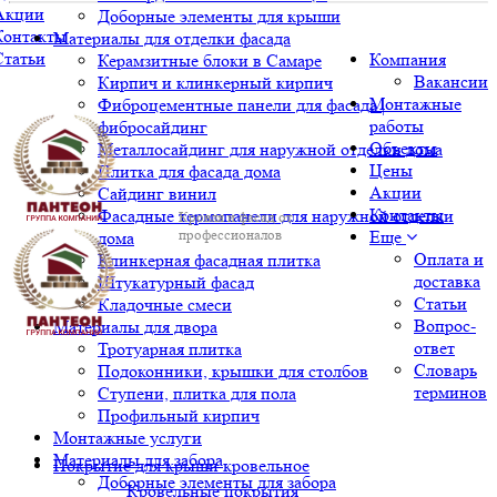
Акции
Доборные элементы для крыши
Контакты
Материалы для отделки фасада
Статьи
Компания
Керамзитные блоки в Самаре
Вакансии
Кирпич и клинкерный кирпич
Монтажные
Фиброцементные панели для фасада |
работы
фибросайдинг
Объекты
Металлосайдинг для наружной отделки дома
Цены
Плитка для фасада дома
Акции
Сайдинг винил
Контакты
Фасадные термопанели для наружной отделки
Кровля и фасад от
профессионалов
Еще
дома
Оплата и
Клинкерная фасадная плитка
доставка
Штукатурный фасад
Статьи
Кладочные смеси
Вопрос-
Материалы для двора
ответ
Тротуарная плитка
Словарь
Подоконники, крышки для столбов
терминов
Ступени, плитка для пола
Профильный кирпич
Монтажные услуги
Материалы для забора
Покрытие для крыши кровельное
Доборные элементы для забора
Кровельные покрытия