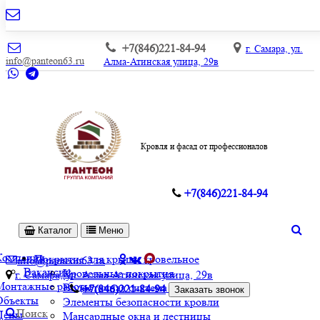
+7(846)221-84-94
г. Самара, ул.
info@panteon63.ru
Алма-Атинская улица, 29в
Кровля и фасад от профессионалов
+7(846)221-84-94
Каталог
Меню
Компания
Покрытие для крыши кровельное
info@panteon63.ru
Вакансии
Кровельные покрытия
г. Самара, ул. Алма-Атинская улица, 29в
Монтажные работы
Водосточная система и софиты
+7(846)221-84-94
Заказать звонок
Объекты
Элементы безопасности кровли
Поиск
Цены
Мансардные окна и лестницы