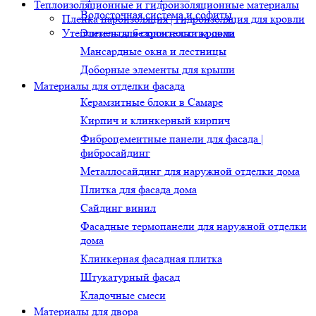
Теплоизоляционные и гидроизоляционные материалы
Водосточная система и софиты
Пленка пароизоляция | гидроизоляция для кровли
Утеплитель для строительства дома
Элементы безопасности кровли
Мансардные окна и лестницы
Доборные элементы для крыши
Материалы для отделки фасада
Керамзитные блоки в Самаре
Кирпич и клинкерный кирпич
Фиброцементные панели для фасада |
фибросайдинг
Металлосайдинг для наружной отделки дома
Плитка для фасада дома
Сайдинг винил
Фасадные термопанели для наружной отделки
дома
Клинкерная фасадная плитка
Штукатурный фасад
Кладочные смеси
Материалы для двора