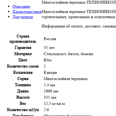
Многослойная черепица ТЕХНОНИКОЛЬ SH
Описание
Характеристики
Многослойная черепица ТЕХНОНИКОЛЬ SH
Документы
строительных, кровельных и отделочных
Информация об оплате, доставке, самовыв
Страна
Россия
производитель
Гарантия
35 лет
Материал
Стеклохолст, битум, базальт
Цвет
Юта
Количество слоев
2
Коллекция
Кантри
Серия
Многослойная черепица
Толщина
5,4 мм
Длина
1000 мм
Высота
335 мм
Вес
12,5 кг/кв.м.
Количество м2/уп
2.6
Тип битума
Обогащённый кислородом