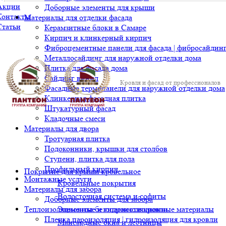
Акции
Доборные элементы для крыши
Контакты
Материалы для отделки фасада
Статьи
Керамзитные блоки в Самаре
Кирпич и клинкерный кирпич
Фиброцементные панели для фасада | фибросайдин
Металлосайдинг для наружной отделки дома
Плитка для фасада дома
Сайдинг винил
Кровля и фасад от профессионалов
Фасадные термопанели для наружной отделки дома
Клинкерная фасадная плитка
Штукатурный фасад
Кладочные смеси
Материалы для двора
Тротуарная плитка
Подоконники, крышки для столбов
Ступени, плитка для пола
Профильный кирпич
Покрытие для крыши кровельное
Монтажные услуги
Кровельные покрытия
Материалы для забора
Водосточная система и софиты
Доборные элементы для забора
Теплоизоляционные и гидроизоляционные материалы
Элементы безопасности кровли
Пленка пароизоляция | гидроизоляция для кровли
Мансардные окна и лестницы