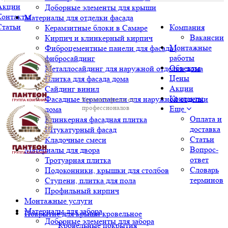
Акции
Доборные элементы для крыши
Контакты
Материалы для отделки фасада
Статьи
Компания
Керамзитные блоки в Самаре
Вакансии
Кирпич и клинкерный кирпич
Монтажные
Фиброцементные панели для фасада |
работы
фибросайдинг
Объекты
Металлосайдинг для наружной отделки дома
Цены
Плитка для фасада дома
Акции
Сайдинг винил
Контакты
Фасадные термопанели для наружной отделки
Кровля и фасад от
профессионалов
Еще
дома
Оплата и
Клинкерная фасадная плитка
доставка
Штукатурный фасад
Статьи
Кладочные смеси
Вопрос-
Материалы для двора
ответ
Тротуарная плитка
Словарь
Подоконники, крышки для столбов
терминов
Ступени, плитка для пола
Профильный кирпич
Монтажные услуги
Материалы для забора
Покрытие для крыши кровельное
Доборные элементы для забора
Кровельные покрытия