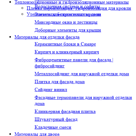
Теплоизоляционные и гидроизоляционные материалы
Водосточная система и софиты
Пленка пароизоляция | гидроизоляция для кровли
Утеплитель для строительства дома
Элементы безопасности кровли
Мансардные окна и лестницы
Доборные элементы для крыши
Материалы для отделки фасада
Керамзитные блоки в Самаре
Кирпич и клинкерный кирпич
Фиброцементные панели для фасада |
фибросайдинг
Металлосайдинг для наружной отделки дома
Плитка для фасада дома
Сайдинг винил
Фасадные термопанели для наружной отделки
дома
Клинкерная фасадная плитка
Штукатурный фасад
Кладочные смеси
Материалы для двора