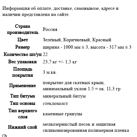
Информация об оплате, доставке, самовывозе, адресе и
наличии представлена на сайте.
Страна
Россия
производитель
Цвет
Зелёный, Коричневый, Красный
Размер
ширина - 1000 мм ± 3, высота - 317 мм ± 3
Количество шт/уп
22
Вес упаковки
23,7 кг +/- 1,5 кг
Площадь
3 м.кв.
покрытия
покрытие для скатных крыш,
Применение
минимальный уклон 1:5 = ок. 11,3 гр
Тип битума
минеральный битум
Тип основы
стеклохолст
Тип верхнего
каменные гранулы
слоя
мелкозернистый песок и защитная
Нижний слой
силиконизированная полимерная пленка