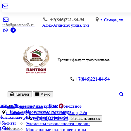
+7(846)221-84-94
г. Самара, ул.
info@panteon63.ru
Алма-Атинская улица, 29в
Кровля и фасад от профессионалов
+7(846)221-84-94
Каталог
Меню
Компания
Покрытие для крыши кровельное
info@panteon63.ru
Вакансии
Кровельные покрытия
г. Самара, ул. Алма-Атинская улица, 29в
Монтажные работы
Водосточная система и софиты
+7(846)221-84-94
Заказать звонок
Объекты
Элементы безопасности кровли
Поиск
Цены
Мансардные окна и лестницы