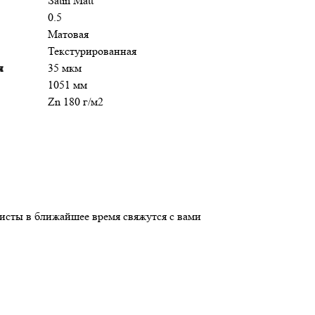
Satin Matt
0.5
Матовая
Текстурированная
я
35 мкм
1051 мм
Zn 180 г/м2
листы в ближайшее время свяжутся с вами