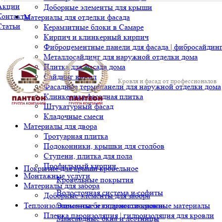
Акции
Доборные элементы для крыши
Контакты
Материалы для отделки фасада
Статьи
Керамзитные блоки в Самаре
Кирпич и клинкерный кирпич
Фиброцементные панели для фасада | фибросайдин
Металлосайдинг для наружной отделки дома
Плитка для фасада дома
Сайдинг винил
Кровля и фасад от профессионалов
Фасадные термопанели для наружной отделки дома
Клинкерная фасадная плитка
Штукатурный фасад
Кладочные смеси
Материалы для двора
Тротуарная плитка
Подоконники, крышки для столбов
Ступени, плитка для пола
Профильный кирпич
Покрытие для крыши кровельное
Монтажные услуги
Кровельные покрытия
Материалы для забора
Водосточная система и софиты
Доборные элементы для забора
Теплоизоляционные и гидроизоляционные материалы
Элементы безопасности кровли
Пленка пароизоляция | гидроизоляция для кровли
Мансардные окна и лестницы