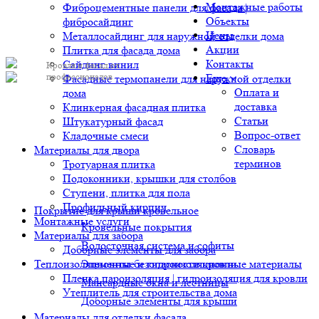
Монтажные работы
Фиброцементные панели для фасада |
Объекты
фибросайдинг
Цены
Металлосайдинг для наружной отделки дома
Акции
Плитка для фасада дома
Контакты
Сайдинг винил
Кровля и фасад от
профессионалов
Еще
Фасадные термопанели для наружной отделки
Оплата и
дома
доставка
Клинкерная фасадная плитка
Статьи
Штукатурный фасад
Вопрос-ответ
Кладочные смеси
Словарь
Материалы для двора
терминов
Тротуарная плитка
Подоконники, крышки для столбов
Ступени, плитка для пола
Профильный кирпич
Покрытие для крыши кровельное
Монтажные услуги
Кровельные покрытия
Материалы для забора
Водосточная система и софиты
Доборные элементы для забора
Теплоизоляционные и гидроизоляционные материалы
Элементы безопасности кровли
Пленка пароизоляция | гидроизоляция для кровли
Мансардные окна и лестницы
Утеплитель для строительства дома
Доборные элементы для крыши
Материалы для отделки фасада