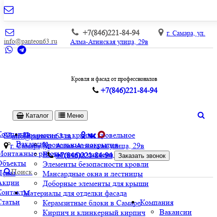
+7(846)221-84-94
г. Самара, ул.
info@panteon63.ru
Алма-Атинская улица, 29в
Кровля и фасад от профессионалов
+7(846)221-84-94
Каталог
Меню
Компания
Покрытие для крыши кровельное
info@panteon63.ru
Вакансии
Кровельные покрытия
г. Самара, ул. Алма-Атинская улица, 29в
Монтажные работы
Водосточная система и софиты
+7(846)221-84-94
Заказать звонок
Объекты
Элементы безопасности кровли
Поиск
Цены
Мансардные окна и лестницы
Акции
Доборные элементы для крыши
Контакты
Материалы для отделки фасада
Статьи
Компания
Керамзитные блоки в Самаре
Вакансии
Кирпич и клинкерный кирпич