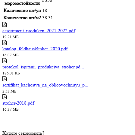
F350
морозостойкости
Количество шт/уп
18
Количество шт/м2
38.31
assortiment_produkcii_2021-2022.pdf
19.21 МБ
katalog_feldhausklinker_2020.pdf
16.07 МБ
protokol_ispitanii_produkciya_stroher.pd...
186.01 КБ
sertifikat_kachestva_na_oblicovochnuyu_p...
2.53 МБ
stroher-2018.pdf
16.37 МБ
Хотите сэкономить?