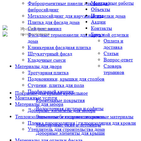
Монтажные работы
Фиброцементные панели для фасада |
Объекты
фибросайдинг
Цены
Металлосайдинг для наружной отделки дома
Акции
Плитка для фасада дома
Контакты
Сайдинг винил
Кровля и фасад от
профессионалов
Еще
Фасадные термопанели для наружной отделки
Оплата и
дома
доставка
Клинкерная фасадная плитка
Статьи
Штукатурный фасад
Вопрос-ответ
Кладочные смеси
Словарь
Материалы для двора
терминов
Тротуарная плитка
Подоконники, крышки для столбов
Ступени, плитка для пола
Профильный кирпич
Покрытие для крыши кровельное
Монтажные услуги
Кровельные покрытия
Материалы для забора
Водосточная система и софиты
Доборные элементы для забора
Теплоизоляционные и гидроизоляционные материалы
Элементы безопасности кровли
Пленка пароизоляция | гидроизоляция для кровли
Мансардные окна и лестницы
Утеплитель для строительства дома
Доборные элементы для крыши
Материалы для отделки фасада