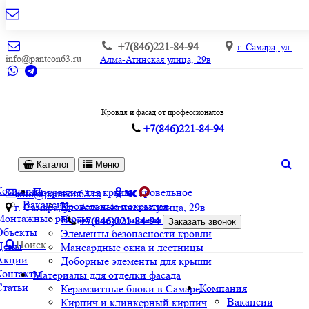
+7(846)221-84-94
г. Самара, ул.
info@panteon63.ru
Алма-Атинская улица, 29в
Кровля и фасад от профессионалов
+7(846)221-84-94
Каталог
Меню
Компания
Покрытие для крыши кровельное
info@panteon63.ru
Вакансии
Кровельные покрытия
г. Самара, ул. Алма-Атинская улица, 29в
Монтажные работы
Водосточная система и софиты
+7(846)221-84-94
Заказать звонок
Объекты
Элементы безопасности кровли
Поиск
Цены
Мансардные окна и лестницы
Акции
Доборные элементы для крыши
Контакты
Материалы для отделки фасада
Статьи
Компания
Керамзитные блоки в Самаре
Вакансии
Кирпич и клинкерный кирпич