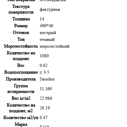
Текстура
фактурная
поверхности
Толщина
14
Размер
490*40
Оттенок
пестрый
Тон
темный
Морозостойкость
морозостойкий
Количество на
1080
поддоне
Вес
0.62
Водопоглощение
≤ 3-5
Производитель
Stroeher
Группа
11,160
истираемости
Вес кг/м2
22.986
Количество на
28.19
поддоне, м2
Количество м2/уп
0.47
Марка